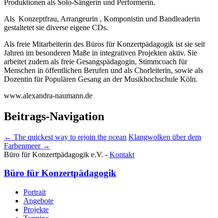
Produktionen als Solo-Sängerin und Performerin.
Als Konzeptfrau, Arrangeurin , Komponistin und Bandleaderin
gestaltetet sie diverse eigene CDs.
Als freie Mitarbeiterin des Büros für Konzertpädagogik ist sie seit
Jahren im besonderen Maße in integrativen Projekten aktiv. Sie
arbeitet zudem als freie Gesangspädagogin, Stimmcoach für
Menschen in öffentlichen Berufen und als Chorleiterin, sowie als
Dozentin für Populären Gesang an der Musikhochschule Köln.
www.alexandra-naumann.de
Beitrags-Navigation
←
The quickest way to rejoin the ocean
Klangwolken über dem
Farbenmeer
→
Büro für Konzertpädagogik e.V. -
Kontakt
Büro für Konzertpädagogik
Portrait
Angebote
Projekte