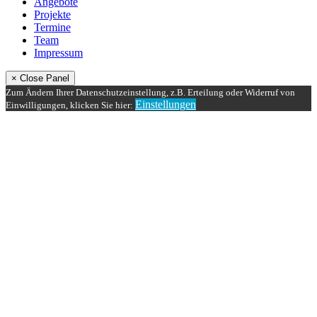
Angebote
Projekte
Termine
Team
Impressum
× Close Panel
Zum Ändern Ihrer Datenschutzeinstellung, z.B. Erteilung oder Widerruf von
Einstellungen
Einwilligungen, klicken Sie hier: